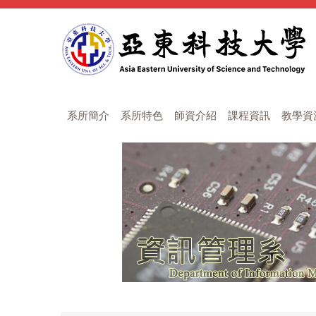
跳
到
主
要
內
容
區
系所簡介
系所特色
師資介紹
課程資訊
教學資