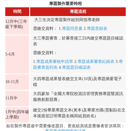
專題製作重要時程
時間
專題流程
大三生決定專題製作組別與指導老師
12月中(三年
級下學期)
需繳交資料： 1.
專題同意書
2.
專題意願表
大三專題審查，於審查後三日內繳交專題題目確認
表
需繳交資料：
5-6月
1.
專題成果審核申請單
2.
專題成果審查紀錄表
3.
專
題審查簽到表
4.
專題題目確認表
大四專題成果發表繳交文本(10頁)及專題摘要電子
10-11月
檔
大四參加『全國大專院校資訊管理實務專題暨資訊
11月中
服務創新競賽』
繳交2份畢業專題文本(黃本)及畢業光碟(需黏貼在文
1月中(四年級
本後面並註明專題名稱與組員姓名)
上學期)
如在製作專題途中需要修改題目、更改組員或是重修者皆須填寫：