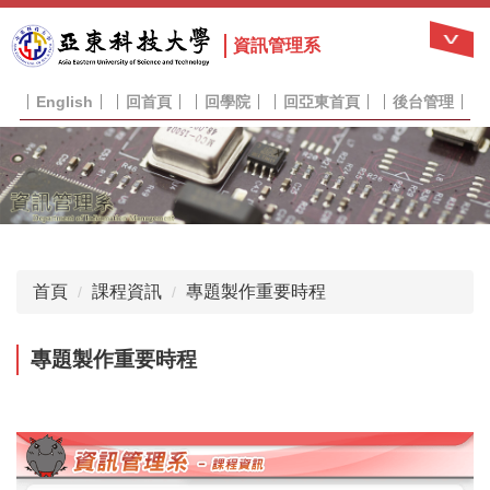
跳
到
資訊管理系
主
要
English
回首頁
回學院
回亞東首頁
後台管理
內
容
區
首頁
課程資訊
專題製作重要時程
專題製作重要時程