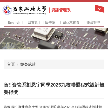
跳
到
資訊管理系
主
要
English
回首頁
回學院
回亞東首頁
後台管理
內
容
區
首頁
競賽成績
賀!!資管系劉恩宇同學2025九校聯盟程式設計競
賽得獎
恭賀 國立臺北商業大學 資訊管理系 參與2025九校聯盟程式設計競