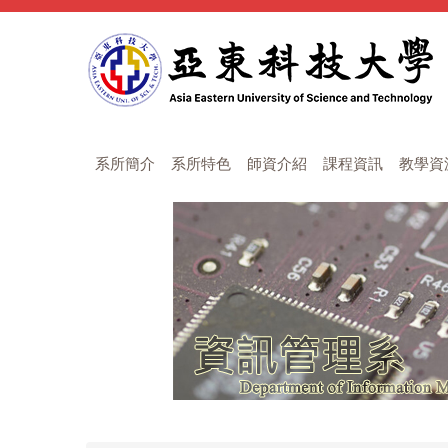
跳
到
主
要
內
容
區
系所簡介
系所特色
師資介紹
課程資訊
教學資