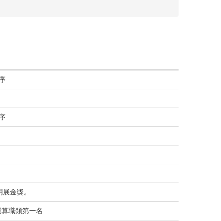
序
序
明展金獎。
運算職類第一名