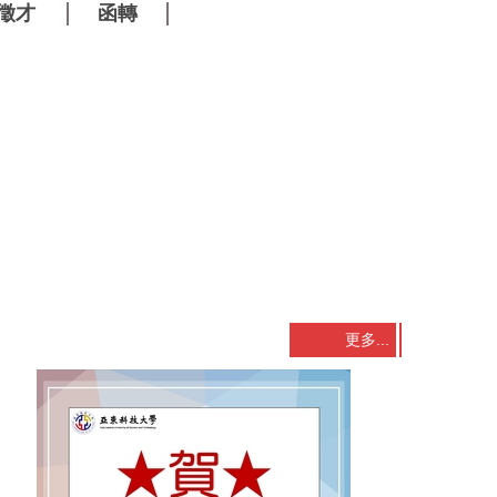
徵才
函轉
更多...